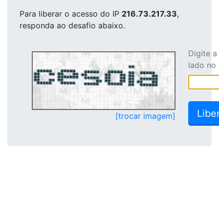
Para liberar o acesso
do IP
216.73.217.33
,
responda ao desafio abaixo.
Digite 
lado no
[trocar imagem]