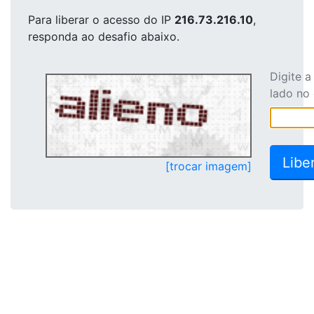
Para liberar o acesso
do IP
216.73.216.10
,
responda ao desafio abaixo.
Digite 
lado no
[trocar imagem]