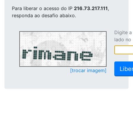
Para liberar o acesso
do IP
216.73.217.111
,
responda ao desafio abaixo.
Digite 
lado no
[trocar imagem]