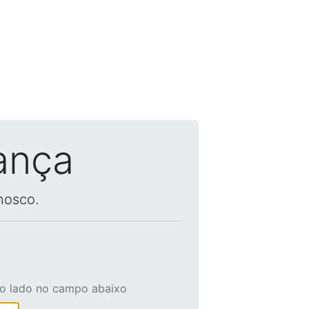
ança
nosco.
ao lado no campo abaixo