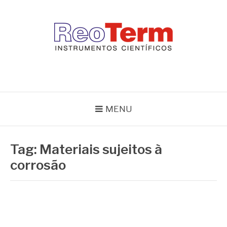
Pular
para
o
conteúdo
REOTERM
Blog Reoterm – tudo sobre equipamentos de laboratório e controle
de processo
MENU
Tag:
Materiais sujeitos à
corrosão