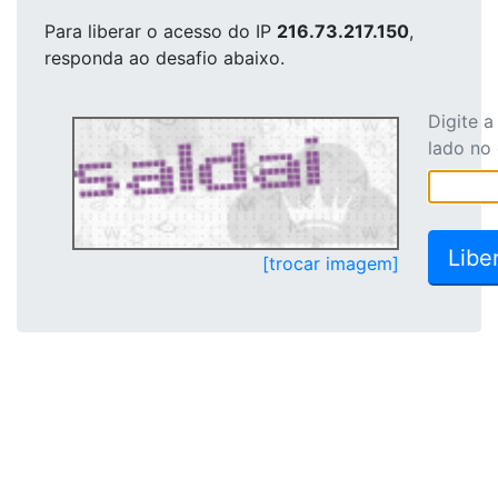
Para liberar o acesso
do IP
216.73.217.150
,
responda ao desafio abaixo.
Digite 
lado no
[trocar imagem]