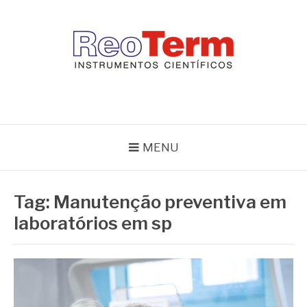
Pular
para
o
conteúdo
REOTERM
Blog Reoterm – tudo sobre equipamentos de laboratório e controle
de processo
MENU
Tag:
Manutenção preventiva em
laboratórios em sp