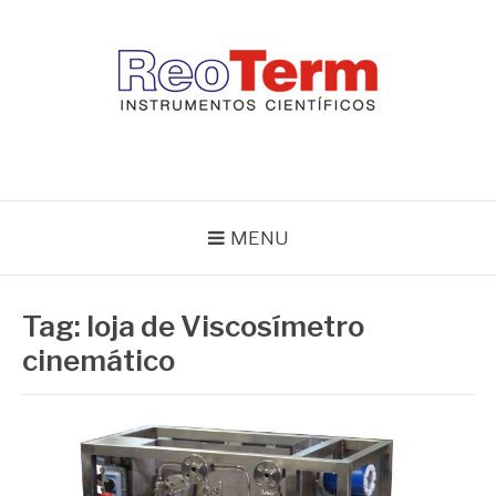
Pular
para
o
conteúdo
REOTERM
Blog Reoterm – tudo sobre equipamentos de laboratório e controle
de processo
MENU
Tag:
loja de Viscosímetro
cinemático