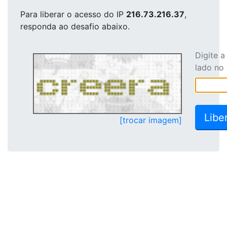
Para liberar o acesso
do IP
216.73.216.37
,
responda ao desafio abaixo.
Digite 
lado no
[trocar imagem]