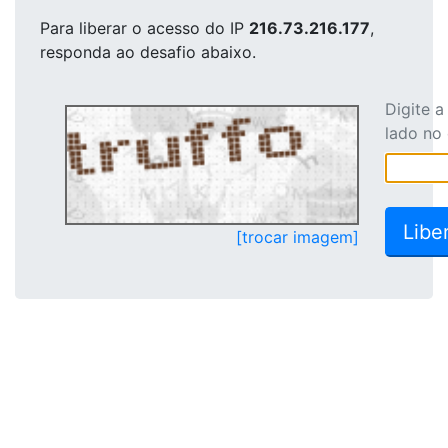
Para liberar o acesso
do IP
216.73.216.177
,
responda ao desafio abaixo.
Digite 
lado no
[trocar imagem]