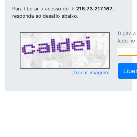
Para liberar o acesso
do IP
216.73.217.167
,
responda ao desafio abaixo.
Digite 
lado no
[trocar imagem]