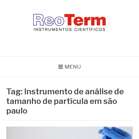
Pular
para
o
conteúdo
REOTERM
Blog Reoterm – tudo sobre equipamentos de laboratório e controle
de processo
MENU
Tag:
Instrumento de análise de
tamanho de partícula em são
paulo