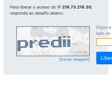
Para liberar o acesso
do IP
216.73.216.30
,
responda ao desafio abaixo.
Digite 
lado no
[trocar imagem]