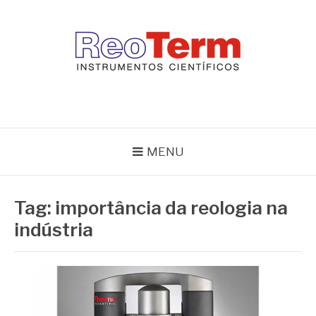
Pular
para
o
conteúdo
REOTERM
Blog Reoterm – tudo sobre equipamentos de laboratório e controle
de processo
MENU
Tag:
importância da reologia na
indústria