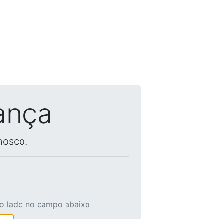
ança
nosco.
ao lado no campo abaixo