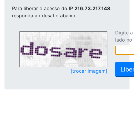
Para liberar o acesso
do IP
216.73.217.148
,
responda ao desafio abaixo.
Digite 
lado no
[trocar imagem]