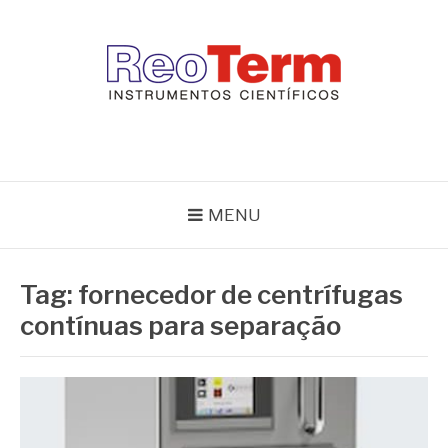
Pular
para
o
conteúdo
REOTERM
Blog Reoterm – tudo sobre equipamentos de laboratório e controle
de processo
MENU
Tag:
fornecedor de centrífugas
contínuas para separação