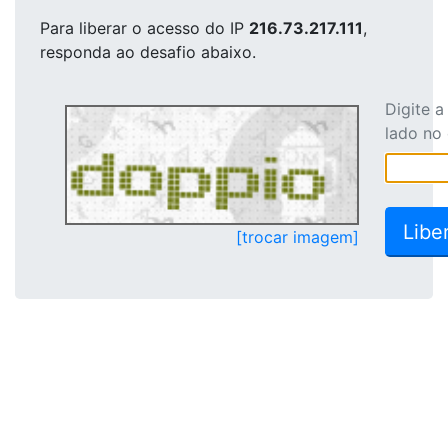
Para liberar o acesso
do IP
216.73.217.111
,
responda ao desafio abaixo.
Digite 
lado no
[trocar imagem]