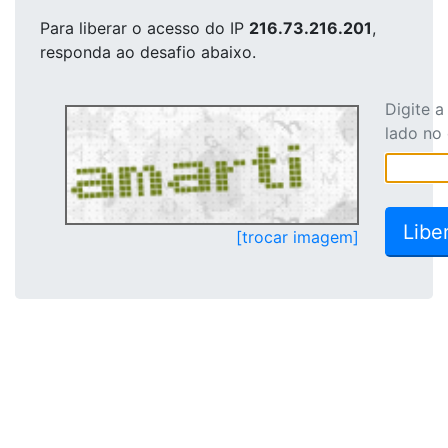
Para liberar o acesso
do IP
216.73.216.201
,
responda ao desafio abaixo.
Digite 
lado no
[trocar imagem]