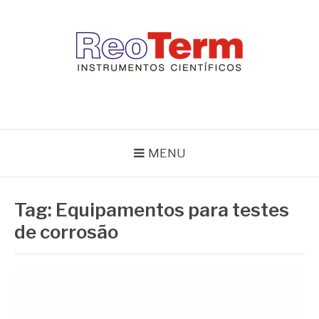
Pular
para
o
conteúdo
REOTERM
Blog Reoterm – tudo sobre equipamentos de laboratório e controle
de processo
MENU
Tag:
Equipamentos para testes
de corrosão