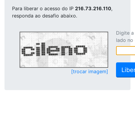
Para liberar o acesso
do IP
216.73.216.110
,
responda ao desafio abaixo.
Digite 
lado no
[trocar imagem]