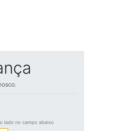
ança
nosco.
ao lado no campo abaixo