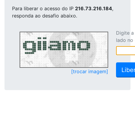
Para liberar o acesso
do IP
216.73.216.184
,
responda ao desafio abaixo.
Digite 
lado no
[trocar imagem]