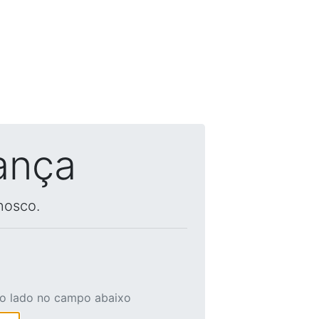
ança
nosco.
ao lado no campo abaixo