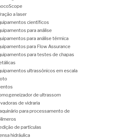
hocoScope
fração a laser
uipamentos científicos
uipamentos para análise
uipamentos para análise térmica
uipamentos para Flow Assurance
uipamentos para testes de chapas
tálicas
uipamentos ultrassônicos em escala
loto
ventos
mogeneizador de ultrassom
vadoras de vidraria
quinário para processamento de
límeros
dição de partículas
ensa hidráulica