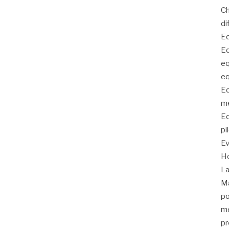
C
di
Eq
Eq
eq
eq
Eq
me
Eq
pi
E
Ho
La
Ma
po
me
pr