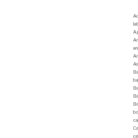
Ac
la
Ag
An
an
An
As
Ba
ba
Ba
Ba
Bo
bo
ca
Ca
ce