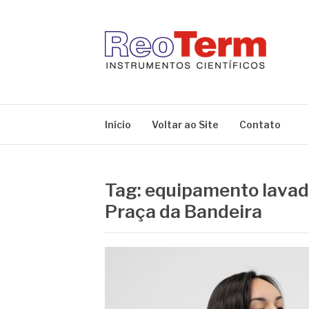
Pular
para
o
conteúdo
REOTERM
Blog Reoterm – tudo sobre equipamentos de lab
Início
Voltar ao Site
Contato
Tag:
equipamento lavado
Praça da Bandeira