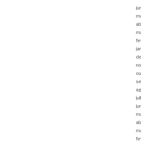
ju
m
ab
m
fe
ja
d
n
ou
s
a
ju
ju
m
ab
m
fe