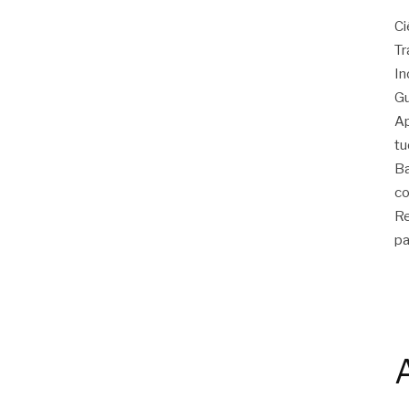
Ci
Tr
In
Gu
Ap
tu
Ba
co
Re
pa