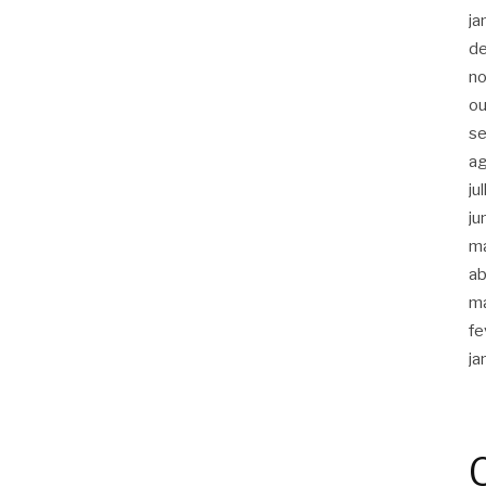
ja
d
n
ou
s
a
ju
ju
m
ab
m
fe
ja