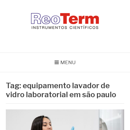
Pular
para
o
conteúdo
REOTERM
Blog Reoterm – tudo sobre equipamentos de laboratório e controle
de processo
MENU
Tag:
equipamento lavador de
vidro laboratorial em são paulo