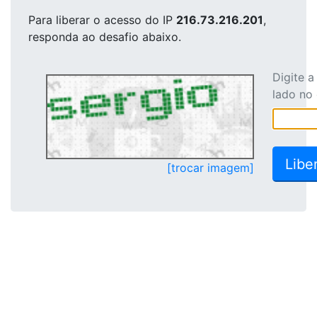
Para liberar o acesso
do IP
216.73.216.201
,
responda ao desafio abaixo.
Digite 
lado no
[trocar imagem]