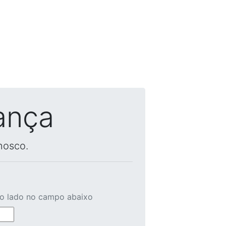
ança
nosco.
ao lado no campo abaixo