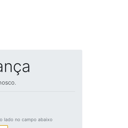
ança
nosco.
ao lado no campo abaixo