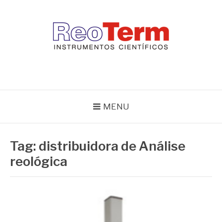
Pular
para
o
conteúdo
REOTERM
Blog Reoterm – tudo sobre equipamentos de laboratório e controle
de processo
MENU
Tag:
distribuidora de Análise
reológica