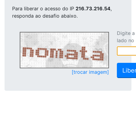
Para liberar o acesso
do IP
216.73.216.54
,
responda ao desafio abaixo.
Digite 
lado no
[trocar imagem]