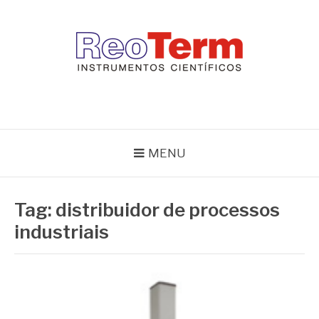
Pular
para
o
conteúdo
REOTERM
Blog Reoterm – tudo sobre equipamentos de laboratório e controle
de processo
MENU
Tag:
distribuidor de processos
industriais