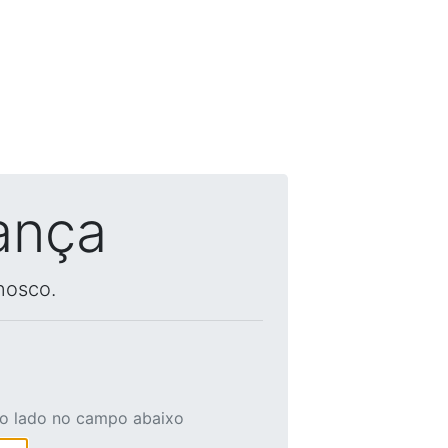
ança
nosco.
ao lado no campo abaixo