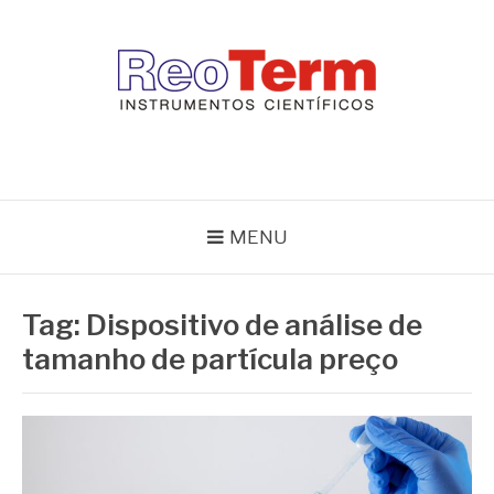
Pular
para
o
conteúdo
REOTERM
Blog Reoterm – tudo sobre equipamentos de laboratório e controle
de processo
MENU
Tag:
Dispositivo de análise de
tamanho de partícula preço