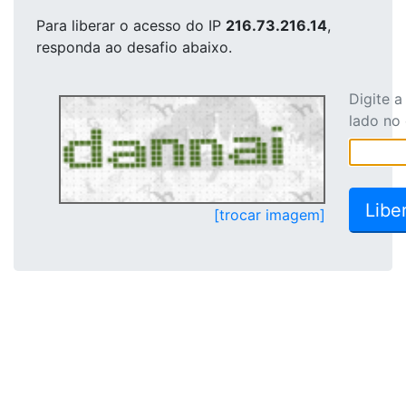
Para liberar o acesso
do IP
216.73.216.14
,
responda ao desafio abaixo.
Digite 
lado no
[trocar imagem]