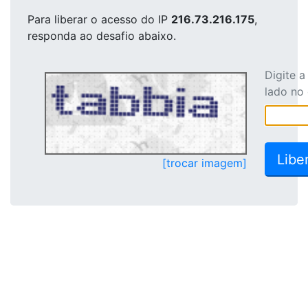
Para liberar o acesso
do IP
216.73.216.175
,
responda ao desafio abaixo.
Digite 
lado no
[trocar imagem]