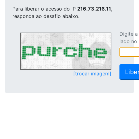
Para liberar o acesso
do IP
216.73.216.11
,
responda ao desafio abaixo.
Digite 
lado no
[trocar imagem]