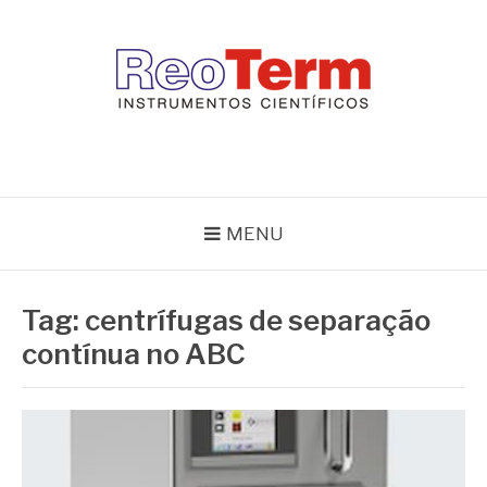
Pular
para
o
conteúdo
REOTERM
Blog Reoterm – tudo sobre equipamentos de laboratório e controle
de processo
MENU
Tag:
centrífugas de separação
contínua no ABC