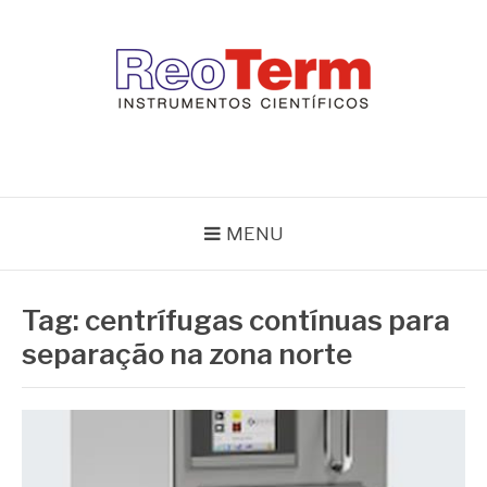
Pular
para
o
conteúdo
REOTERM
Blog Reoterm – tudo sobre equipamentos de laboratório e controle
de processo
MENU
Tag:
centrífugas contínuas para
separação na zona norte