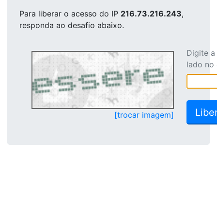
Para liberar o acesso
do IP
216.73.216.243
,
responda ao desafio abaixo.
Digite 
lado no
[trocar imagem]