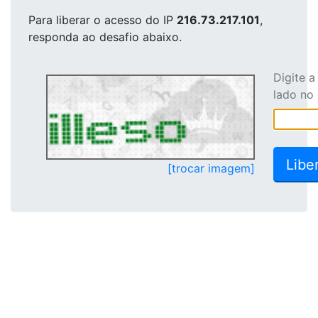
Para liberar o acesso
do IP
216.73.217.101
,
responda ao desafio abaixo.
Digite 
lado no
[trocar imagem]