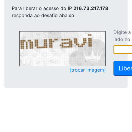
Para liberar o acesso
do IP
216.73.217.178
,
responda ao desafio abaixo.
Digite 
lado no
[trocar imagem]