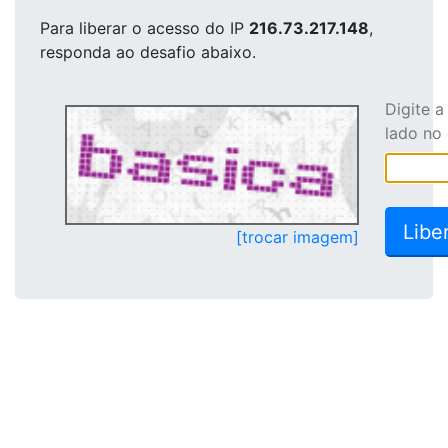
Para liberar o acesso
do IP
216.73.217.148
,
responda ao desafio abaixo.
Digite 
lado no
[trocar imagem]