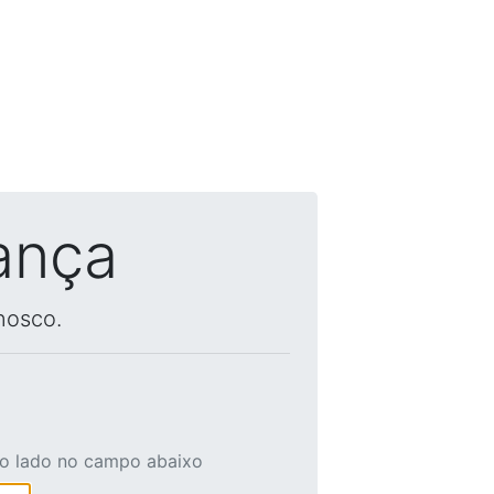
ança
nosco.
ao lado no campo abaixo