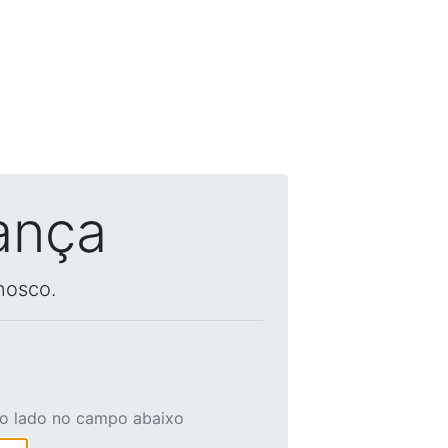
ança
nosco.
ao lado no campo abaixo