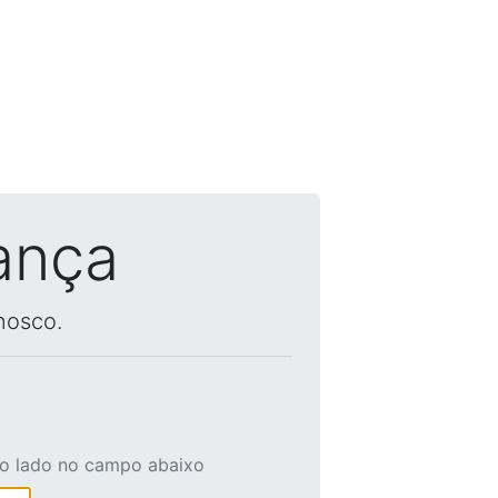
ança
nosco.
ao lado no campo abaixo