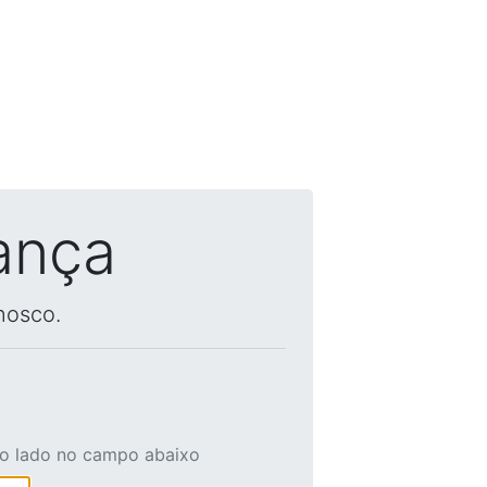
ança
nosco.
ao lado no campo abaixo