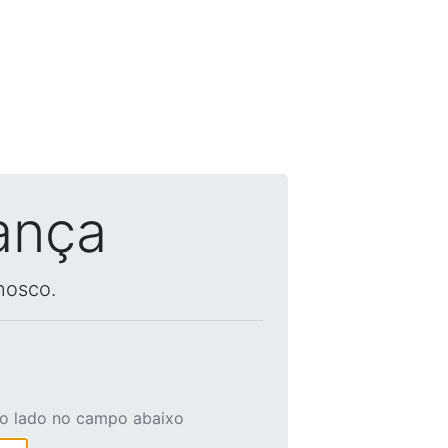
ança
nosco.
ao lado no campo abaixo